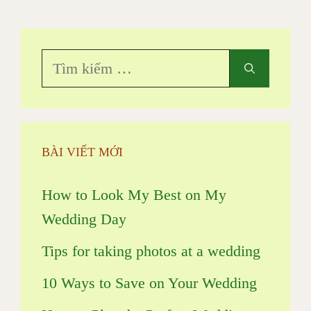
tùy
chọn
Tìm
có
kiếm
thể
cho:
được
chọn
BÀI VIẾT MỚI
trên
trang
How to Look My Best on My
sản
Wedding Day
phẩm
Tips for taking photos at a wedding
10 Ways to Save on Your Wedding