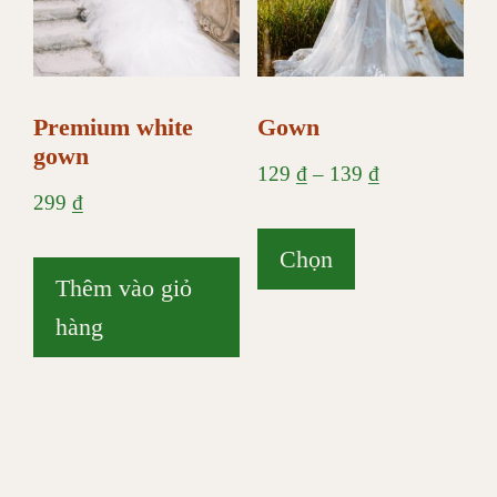
Premium white
Gown
gown
Khoảng
129
₫
–
139
₫
299
₫
giá:
Sản
từ
Chọn
phẩm
Thêm vào giỏ
129 ₫
này
hàng
đến
có
139 ₫
nhiều
biến
thể.
Các