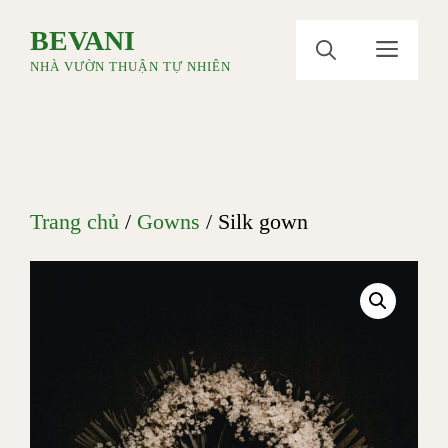
Chuyển
BEVANI
Men
đến
NHÀ VƯỜN THUẬN TỰ NHIÊN
nội
dung
Trang chủ
/
Gowns
/ Silk gown