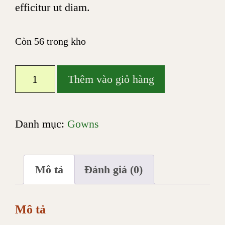
efficitur ut diam.
Còn 56 trong kho
Silk
Thêm vào giỏ hàng
gown
số
Danh mục:
Gowns
lượng
Mô tả
Đánh giá (0)
Mô tả