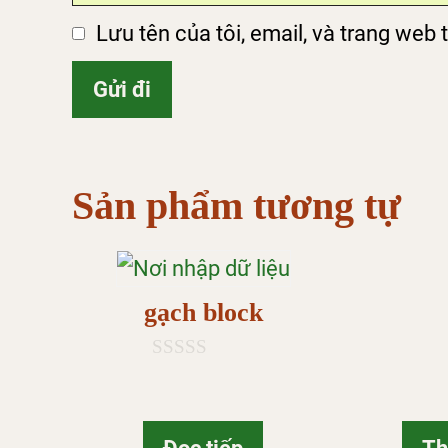
Lưu tên của tôi, email, và trang web t
Sản phẩm tương tự
gạch block
0
n
g
o
à