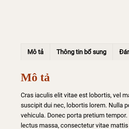
Mô tả
Thông tin bổ sung
Đán
Mô tả
Cras iaculis elit vitae est lobortis, ve
suscipit dui nec, lobortis lorem. Null
vehicula. Donec porta pretium tempor. C
lectus massa, consectetur vitae mattis v