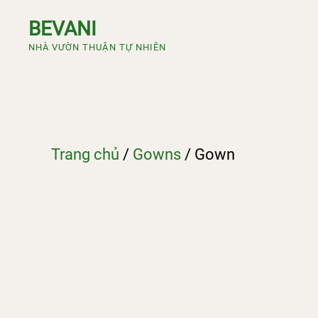
Chuyển
BEVANI
đến
NHÀ VƯỜN THUẬN TỰ NHIÊN
nội
dung
Trang chủ
/
Gowns
/ Gown