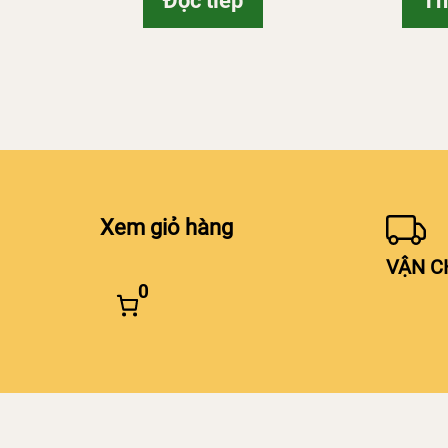
Đọc tiếp
Th
i
5
Xem giỏ hàng
VẬN C
0