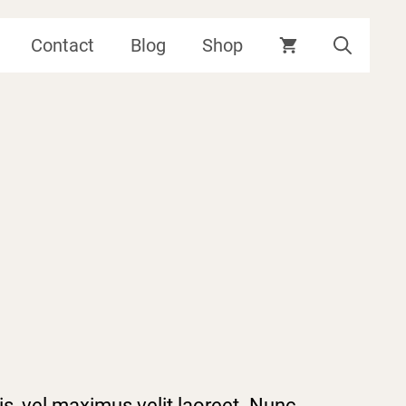
từ
Contact
Blog
Shop
129 ₫
đến
139 ₫
rtis, vel maximus velit laoreet. Nunc