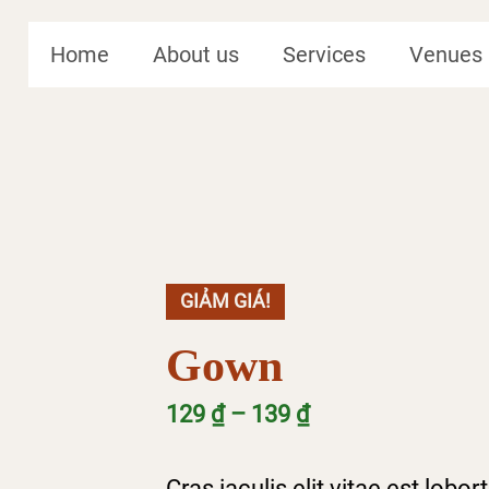
Home
About us
Services
Venues
GIẢM GIÁ!
Gown
Khoảng
129
₫
–
139
₫
giá:
Cras iaculis elit vitae est lobo