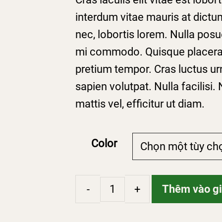
từ
interdum vitae mauris at dictum
129 ₫
nec, lobortis lorem. Nulla posu
đến
mi commodo. Quisque placerat
139 ₫
pretium tempor. Cras luctus urn
sapien volutpat. Nulla facilisi
mattis vel, efficitur ut diam.
Color
Thêm vào gi
Gown
số