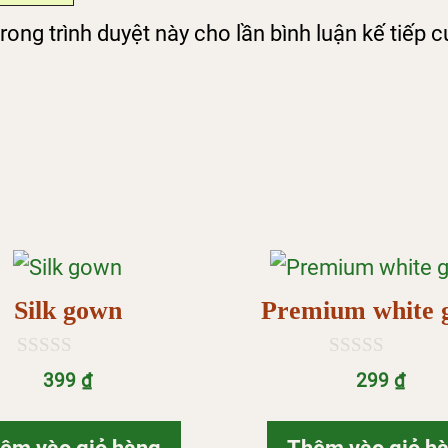
rong trình duyệt này cho lần bình luận kế tiếp củ
Silk gown
Premium white 
0
0
399
₫
299
₫
n
n
g
g
o
o
à
à