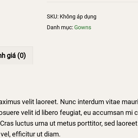
lượng
SKU:
Không áp dụng
Danh mục:
Gowns
h giá (0)
l maximus velit laoreet. Nunc interdum vitae maur
a posuere velit id libero feugiat, eu accumsan
ras luctus urna ut metus porttitor, sed laoreet 
el, efficitur ut diam.